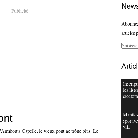
News
Publicité
Abonnez-
articles 
Artic
Inscript
les liste
électora
Manifes
ont
sportive
vil...
Armbouts-Capelle, le vieux pont ne trône plus. Le