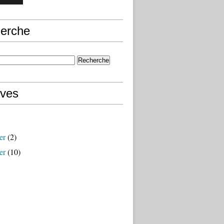
erche
ives
er
(2)
er
(10)