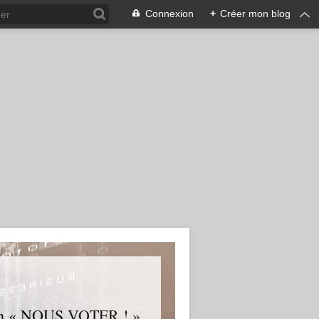
Connexion
+
Créer mon blog
tion « NOUS VOTER ! »,