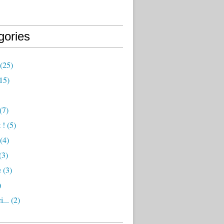
gories
(25)
15)
(7)
 !
(5)
(4)
(3)
e
(3)
)
i...
(2)