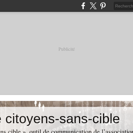
Publicité
 citoyens-sans-cible
ans cible », outil de communication de l’associa